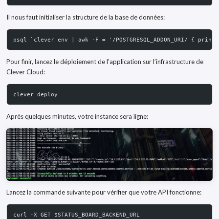
Il nous faut initialiser la structure de la base de données:
psql `clever env | awk -F = '/POSTGRESQL_ADDON_URI/ { print 
Pour finir, lancez le déploiement de l’application sur l’infrastructure de
Clever Cloud:
clever deploy
Après quelques minutes, votre instance sera ligne:
Lancez la commande suivante pour vérifier que votre API fonctionne:
curl -X GET $STATUS_BOARD_BACKEND_URL