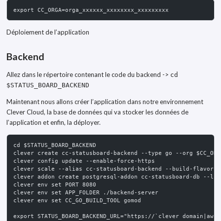
export CC_ORGA=orga_xxxxxx_xxxxxxxx_xxxxxxxxx
Déploiement de l’application
Backend
Allez dans le répertoire contenant le code du backend ->
cd
$STATUS_BOARD_BACKEND
Maintenant nous allons créer l’application dans notre environnement
Clever Cloud, la base de données qui va stocker les données de
l’application et enfin, la déployer.
cd $STATUS_BOARD_BACKEND
clever create cc-statusboard-backend --type go --org $CC_ORG
clever config update --enable-force-https
clever scale --alias cc-statusboard-backend --build-flavor S
clever addon create postgresql-addon cc-statusboard-db --lin
clever env set PORT 8080
clever env set APP_FOLDER ./backend-server
clever env set CC_GO_BUILD_TOOL gomod
export STATUS_BOARD_BACKEND_URL="https://`clever domain|awk 