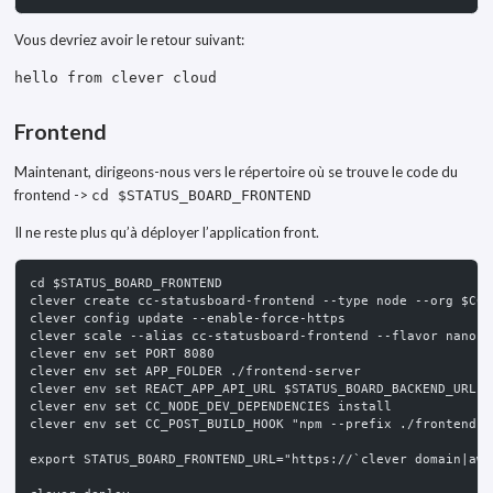
Vous devriez avoir le retour suivant:
hello from clever cloud
Frontend
Maintenant, dirigeons-nous vers le répertoire où se trouve le code du
frontend ->
cd $STATUS_BOARD_FRONTEND
Il ne reste plus qu’à déployer l’application front.
cd $STATUS_BOARD_FRONTEND
clever create cc-statusboard-frontend --type node --org $CC_
clever config update --enable-force-https
clever scale --alias cc-statusboard-frontend --flavor nano -
clever env set PORT 8080
clever env set APP_FOLDER ./frontend-server
clever env set REACT_APP_API_URL $STATUS_BOARD_BACKEND_URL
clever env set CC_NODE_DEV_DEPENDENCIES install
clever env set CC_POST_BUILD_HOOK "npm --prefix ./frontend-s
export STATUS_BOARD_FRONTEND_URL="https://`clever domain|awk